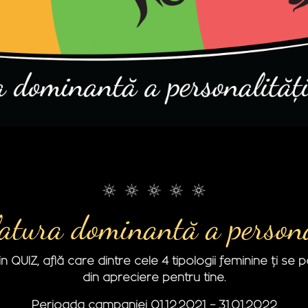
atura dominantă a personal
n QUIZ, află care dintre cele 4 tipologii feminine ți se p
din apreciere pentru tine.
Perioada campaniei 01.12.2021 – 31.01.2022