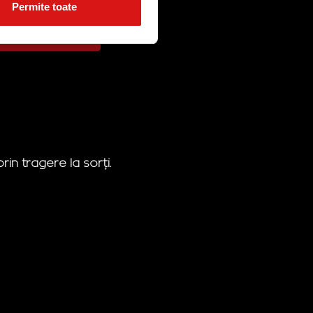
Permite toate
 quiz
icip la tombolă
in tragere la sorți.