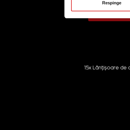
Respinge
Răspund la qui
pentru unul 
15x Lănțișoare de a