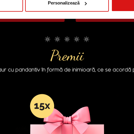
Personalizează
z și particip la tombola
Răspund la
din premiile campaniei
și nu doresc să part
Premii
ur cu pandantiv în formă de inimioară, ce se acordă pr